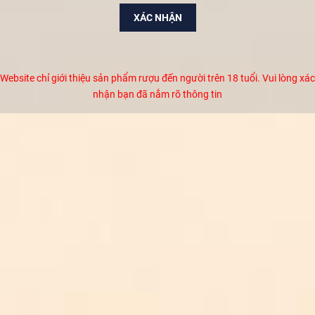
i giản nhưng đầy tinh tế.
XÁC NHẬN
rất phù hợp để trưng bày hoặc làm
quà biếu doanh nhân, lãnh đạo
.
Website chỉ giới thiệu sản phẩm rượu đến người trên 18 tuổi. Vui lòng xác
nhận bạn đã nắm rõ thông tin