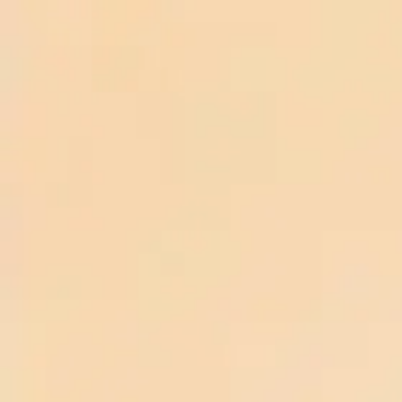
TRANG CHỦ
RƯỢU VANG ARGENTINA
RƯỢU VANG ARGENTINA
Rượu Bia Nhập Khẩu 88
là đơn vị chuyên cung cấp các loại rượu bia
ngoại được nhập khẩu chính hãng, uy tín tại Việt Nam. Với sứ mệnh
mang đến cho khách hàng những trải nghiệm trọn vẹn từ chất lượng
sản phẩm đến dịch vụ chăm sóc, chúng tôi luôn đặt chữ "tín" và "tâm"
lên hàng đầu. Toàn bộ sản phẩm tại
Rượu Bia Nhập Khẩu 88
đều
được nhập khẩu chính ngạch, đảm bảo nguồn gốc rõ ràng, tem nhãn
đầy đủ và mức giá cạnh tranh nhất, mang đến cho khách hàng sự an
tâm tuyệt đối về chất lượng và giá trị.