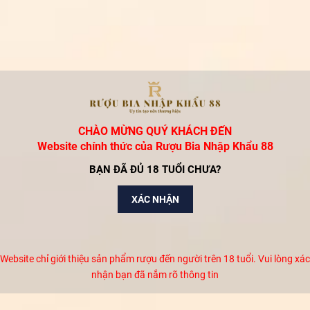
ánh, mang hương vị trái cây đỏ chín mọng như dâu tay, mâm xôi... Ngay
 đầu lưỡi đầy cuốn hút. Một
chai vang
ngon với tầm giá vừa phải có thể c
CHÀO MỪNG QUÝ KHÁCH ĐẾN
Website chính thức của Rượu Bia Nhập Khẩu 88
BẠN ĐÃ ĐỦ 18 TUỔI CHƯA?
XÁC NHẬN
Website chỉ giới thiệu sản phẩm rượu đến người trên 18 tuổi. Vui lòng xác
nhận bạn đã nắm rõ thông tin