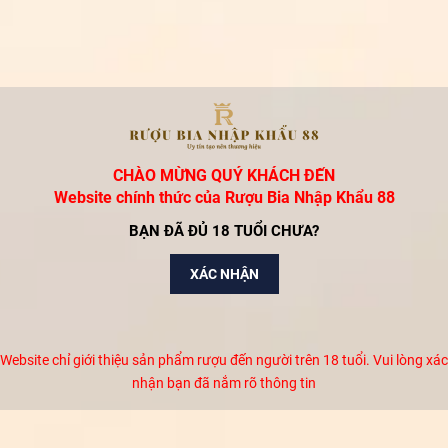
Xem thêm
CHÀO MỪNG QUÝ KHÁCH ĐẾN
Website chính thức của Rượu Bia Nhập Khẩu 88
BẠN ĐÃ ĐỦ 18 TUỔI CHƯA?
XÁC NHẬN
Website chỉ giới thiệu sản phẩm rượu đến người trên 18 tuổi. Vui lòng xác
tuyệt phẩm vang đỏ đến từ miền Nam nước Ý, không chỉ chinh phục thực 
nhận bạn đã nắm rõ thông tin
g. Được sản xuất bởi nhà Girolamo nổi tiếng vùng Puglia, chai vang này l