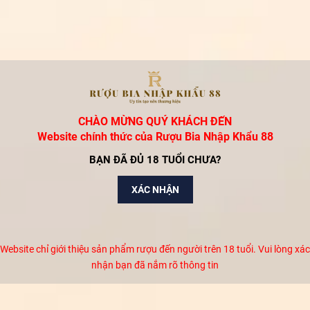
CHÀO MỪNG QUÝ KHÁCH ĐẾN
Website chính thức của Rượu Bia Nhập Khẩu 88
BẠN ĐÃ ĐỦ 18 TUỔI CHƯA?
XÁC NHẬN
Website chỉ giới thiệu sản phẩm rượu đến người trên 18 tuổi. Vui lòng xác
nhận bạn đã nắm rõ thông tin