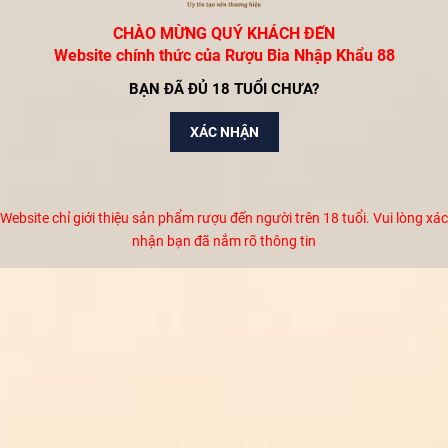
CHÀO MỪNG QUÝ KHÁCH ĐẾN
Website chính thức của Rượu Bia Nhập Khẩu 88
BẠN ĐÃ ĐỦ 18 TUỔI CHƯA?
XÁC NHẬN
Website chỉ giới thiệu sản phẩm rượu đến người trên 18 tuổi. Vui lòng xác
nhận bạn đã nắm rõ thông tin