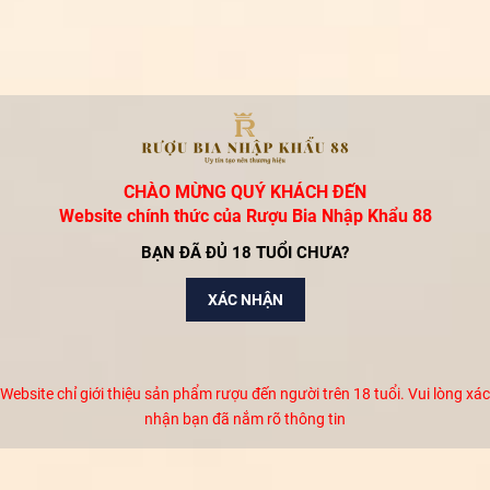
Xem thêm
CHÀO MỪNG QUÝ KHÁCH ĐẾN
Website chính thức của Rượu Bia Nhập Khẩu 88
BẠN ĐÃ ĐỦ 18 TUỔI CHƯA?
XÁC NHẬN
ến từ vùng Highland của Scotland, nổi bật với thiết kế sang trọng, hươn
Website chỉ giới thiệu sản phẩm rượu đến người trên 18 tuổi. Vui lòng xác
hiên bản
UK Market chính hãng
còn sở hữu tem kiểm soát từ
HM Revenue
nhận bạn đã nắm rõ thông tin