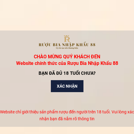
:
a ruộng nho. Tính phương pháp rượu khá giống nhau có hương hoa quả n
y là chiếc rượu trẻ sở hữu thể thưởng thức được ngay mà vẫn cảm nhận đ
CHÀO MỪNG QUÝ KHÁCH ĐẾN
Website chính thức của Rượu Bia Nhập Khẩu 88
BẠN ĐÃ ĐỦ 18 TUỔI CHƯA?
XÁC NHẬN
Website chỉ giới thiệu sản phẩm rượu đến người trên 18 tuổi. Vui lòng xác
nhận bạn đã nắm rõ thông tin