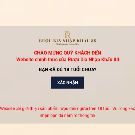
CHÀO MỪNG QUÝ KHÁCH ĐẾN
Website chính thức của Rượu Bia Nhập Khẩu 88
BẠN ĐÃ ĐỦ 18 TUỔI CHƯA?
XÁC NHẬN
Website chỉ giới thiệu sản phẩm rượu đến người trên 18 tuổi. Vui lòng xác
nhận bạn đã nắm rõ thông tin