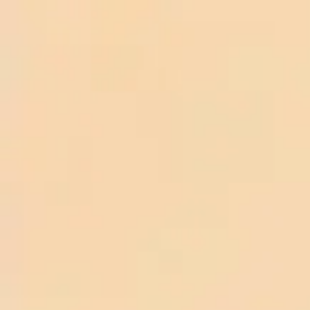
TRANG CHỦ
Rượu Single Malt Whisky
Rượu Whisky Meikle
Tòir The Sherry 5