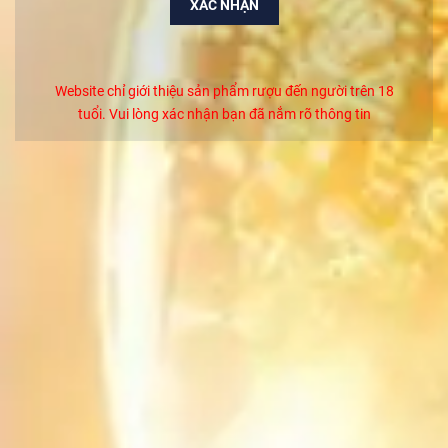
XÁC NHẬN
Rượu Chivas 18 Blue Signature Hộp Xanh Chính
Hãng
1.650.000₫
Website chỉ giới thiệu sản phẩm rượu đến người trên 18
RƯỢU MACALLAN 18 YO SHERRY OAK (700ML /
tuổi. Vui lòng xác nhận bạn đã nắm rõ thông tin
43%)
Liên hệ
Rượu Macallan 18 Năm -Colour Collection
Liên hệ
Rượu Chivas 25 Năm Chính Hãng
5.250.000₫
Rượu Chivas 21 Năm Royal Salute Chính Hãng
2.450.000₫