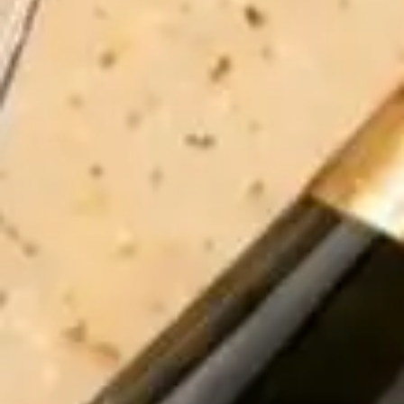
CN1:
Số 390 Lê Trọng Tấn, Hà Nội
Điện thoại:
0943120583
CN2:
355 An Dương Vương, Phường 3, Quận 5, HCM
Điện thoại:
0974186583
Email:
ruoubianhapkhau88@gmail.com
RƯỢU NGOẠI CAO CẤP
HỖ TRỢ VÀ CHÍNH SÁCH
KẾT NỐI CHÚNG TÔI
[KHUYẾN CÁO*]
Chấp hành nghị định số 94/2012/NĐ – CP của