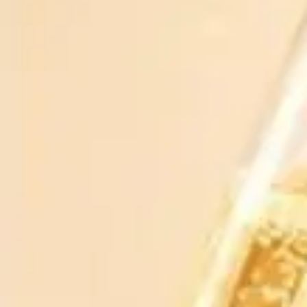
Bạn phải từ 18 tuổi trở lên mới được mua rượu
Chia sẻ
RƯỢU BIA NHẬP KHẨU 88
Xem shop ngay
MÔ TẢ SẢN PHẨM
ĐÁNH GIÁ
Nồng độ :48%
xuất xứ :scotland
Dung tích :700ml