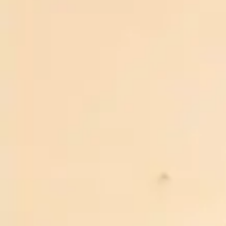
Liên hệ
QUÝ KHÁCH VUI LÒNG LIÊN HỆ ĐỂ NHẬN BÁO GIÁ
ƯU ĐÃI MỚI NHẤT
CAM KẾT RƯỢU BIA NHẬP KHẨU 88
Miễn phí giao hàng
Giao hàng toàn quốc
Đảm bảo
Chất lượng đã kiểm định
Khuyến mãi
Khuyến mãi thường xuyên
Hỗ trợ 24/7
Chăm sóc khách hàng uy tín