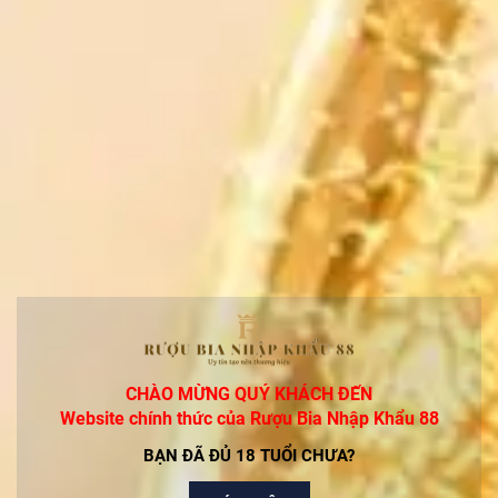
Quy cách :1t/6c
Thương Hiệu:Meikle toir
CÓ THỂ BẠN THÍCH
Rượu Macallan 12 Năm Double Cask Chính Hãng
2.250.000₫
Rượu Glenfiddich 14 Years Bourbon Barrel
Reserve-Giá Rẻ Nhất Thị Trường
Liên hệ
CHÀO MỪNG QUÝ KHÁCH ĐẾN
Rượu Chivas 12 Mizunara Xanh Nhật Chính Hãng
Website chính thức của Rượu Bia Nhập Khẩu 88
Liên hệ
BẠN ĐÃ ĐỦ 18 TUỔI CHƯA?