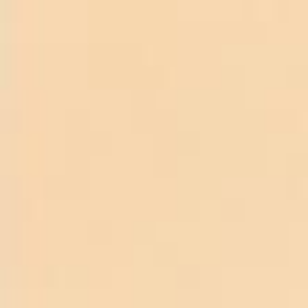
TRANG CHỦ
RƯỢU VANG Ý- Giá tốt nhất
Capotavola