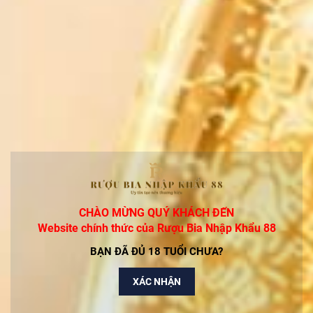
CÓ THỂ BẠN THÍCH
Rượu Macallan 12 Năm Double Cask Chính Hãng
2.250.000₫
Rượu Glenfiddich 14 Years Bourbon Barrel
Reserve-Giá Rẻ Nhất Thị Trường
Liên hệ
Rượu Chivas 12 Mizunara Xanh Nhật Chính Hãng
Liên hệ
CHÀO MỪNG QUÝ KHÁCH ĐẾN
Website chính thức của Rượu Bia Nhập Khẩu 88
BẠN ĐÃ ĐỦ 18 TUỔI CHƯA?
Rượu Chivas 18 Blue Signature Hộp Xanh Chính
Hãng
1.650.000₫
XÁC NHẬN