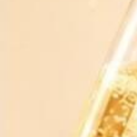
Chia sẻ
RƯỢU BIA NHẬP KHẨU 88
Xem shop ngay
MÔ TẢ SẢN PHẨM
ĐÁNH GIÁ
Nồng độ :14%
xuat xu :y
quy cach :1t/12c