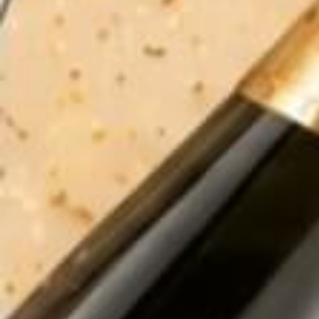
Email:
ruoubianhapkhau88@gmail.com
RƯỢU NGOẠI CAO CẤP
HỖ TRỢ VÀ CHÍNH SÁCH
KẾT NỐI CHÚNG TÔI
[KHUYẾN CÁO*]
Chấp hành nghị định số 94/2012/NĐ – CP của
Chính phủ về sản xuất, kinh doanh rượu,
Rượu Bia Nhập Khẩu 88
không mua bán rượu qua mạng internet.
Đây chỉ là một trang web tư vấn và giới thiệu về sản phẩm. Quý khách
có nhu cầu xin liên hệ hotline 0943120583 hoặc đến cửa hàng để
được tư vấn và mua hàng trực tiếp.