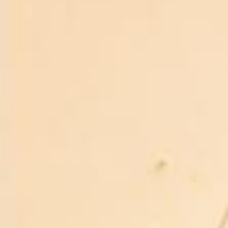
1.050.000₫
QUÝ KHÁCH VUI LÒNG LIÊN HỆ ĐỂ NHẬN BÁO GIÁ
ƯU ĐÃI MỚI NHẤT
CAM KẾT RƯỢU BIA NHẬP KHẨU 88
Miễn phí giao hàng
Giao hàng toàn quốc
Đảm bảo
Chất lượng đã kiểm định
Khuyến mãi
Khuyến mãi thường xuyên
Hỗ trợ 24/7
Chăm sóc khách hàng uy tín
Bạn phải từ 18 tuổi trở lên mới được mua rượu