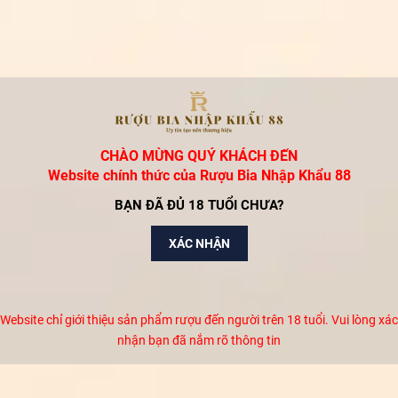
CHÀO MỪNG QUÝ KHÁCH ĐẾN
Website chính thức của Rượu Bia Nhập Khẩu 88
BẠN ĐÃ ĐỦ 18 TUỔI CHƯA?
XÁC NHẬN
Website chỉ giới thiệu sản phẩm rượu đến người trên 18 tuổi. Vui lòng xác
nhận bạn đã nắm rõ thông tin