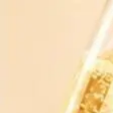
Bạn phải từ 18 tuổi trở lên mới được mua rượu
Chia sẻ
RƯỢU BIA NHẬP KHẨU 88
Xem shop ngay
MÔ TẢ SẢN PHẨM
ĐÁNH GIÁ
Rượu Martell VSOP
hộp quà tết 2017 + túi xách
CÓ THỂ BẠN THÍCH