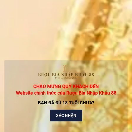
Rượu Macallan 12 Năm Double Cask Chính Hãng
2.250.000₫
Rượu Glenfiddich 14 Years Bourbon Barrel
Reserve-Giá Rẻ Nhất Thị Trường
Liên hệ
Rượu Chivas 12 Mizunara Xanh Nhật Chính Hãng
Liên hệ
CHÀO MỪNG QUÝ KHÁCH ĐẾN
Website chính thức của Rượu Bia Nhập Khẩu 88
Rượu Chivas 18 Blue Signature Hộp Xanh Chính
BẠN ĐÃ ĐỦ 18 TUỔI CHƯA?
Hãng
1.650.000₫
XÁC NHẬN
RƯỢU MACALLAN 18 YO SHERRY OAK (700ML /