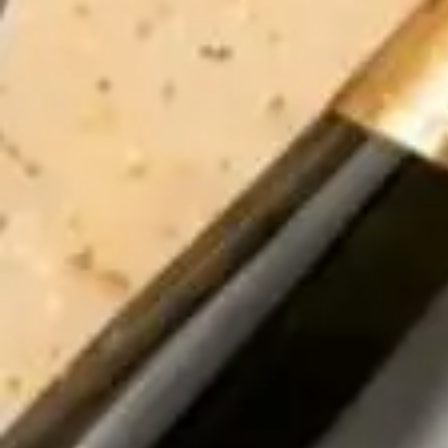
RƯỢU NGOẠI CAO CẤP
HỖ TRỢ VÀ CHÍNH SÁCH
KẾT NỐI CHÚNG TÔI
[KHUYẾN CÁO*]
Chấp hành nghị định số 94/2012/NĐ – CP của
Chính phủ về sản xuất, kinh doanh rượu,
Rượu Bia Nhập Khẩu 88
không mua bán rượu qua mạng internet.
Đây chỉ là một trang web tư vấn và giới thiệu về sản phẩm. Quý khách
có nhu cầu xin liên hệ hotline 0943120583 hoặc đến cửa hàng để
được tư vấn và mua hàng trực tiếp.
Rượu Bia Nhập Khẩu 88
không phục vụ cho người dưới 18 tuổi và