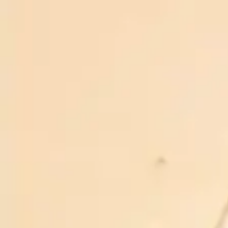
ĐANG CẬP NHẬT
ĐANG CẬP NHẬT
1.200.000₫
QUÝ KHÁCH VUI LÒNG LIÊN HỆ ĐỂ NHẬN BÁO GIÁ
ƯU ĐÃI MỚI NHẤT
CAM KẾT RƯỢU BIA NHẬP KHẨU 88
Miễn phí giao hàng
Giao hàng toàn quốc
Đảm bảo
Chất lượng đã kiểm định
Khuyến mãi
Khuyến mãi thường xuyên
Hỗ trợ 24/7
Chăm sóc khách hàng uy tín