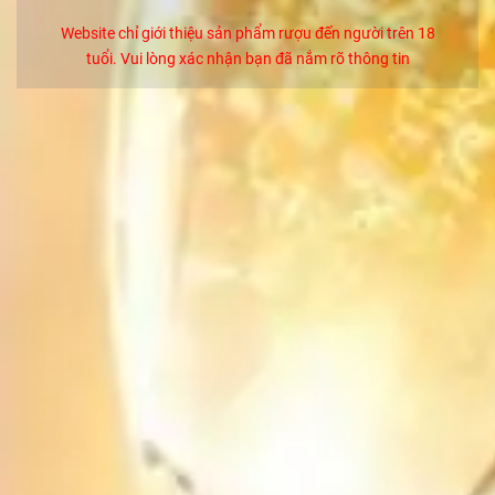
43%)
Liên hệ
Website chỉ giới thiệu sản phẩm rượu đến người trên 18
tuổi. Vui lòng xác nhận bạn đã nắm rõ thông tin
Rượu Macallan 18 Năm -Colour Collection
Liên hệ
Rượu Chivas 25 Năm Chính Hãng
5.250.000₫
Rượu Chivas 21 Năm Royal Salute Chính Hãng
2.450.000₫
Rượu Vang F Gold 24 Karat Limited Edition Chính
Hãng
1.350.000₫