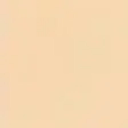
TRANG CHỦ
RƯỢU HỘP QUÀ TẾT 2026
RƯỢU MARTELL
VSOP HỘP QUÀ 2017 (700ML / 40%)