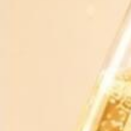
Bạn phải từ 18 tuổi trở lên mới được mua rượu
Chia sẻ
RƯỢU BIA NHẬP KHẨU 88
Xem shop ngay
MÔ TẢ SẢN PHẨM
ĐÁNH GIÁ
Dung tích : 0.75 L
Nồng độ : 13,5 %
Quy cách (chai/thùng): 06 chai