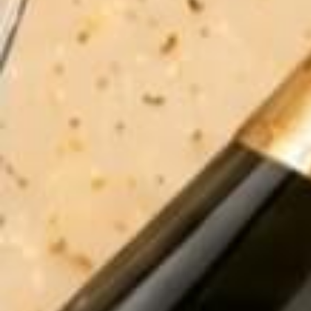
Điện thoại:
0943120583
CN2:
355 An Dương Vương, Phường 3, Quận 5, HCM
Điện thoại:
0974186583
Email:
ruoubianhapkhau88@gmail.com
RƯỢU NGOẠI CAO CẤP
HỖ TRỢ VÀ CHÍNH SÁCH
KẾT NỐI CHÚNG TÔI
[KHUYẾN CÁO*]
Chấp hành nghị định số 94/2012/NĐ – CP của
Chính phủ về sản xuất, kinh doanh rượu,
Rượu Bia Nhập Khẩu 88