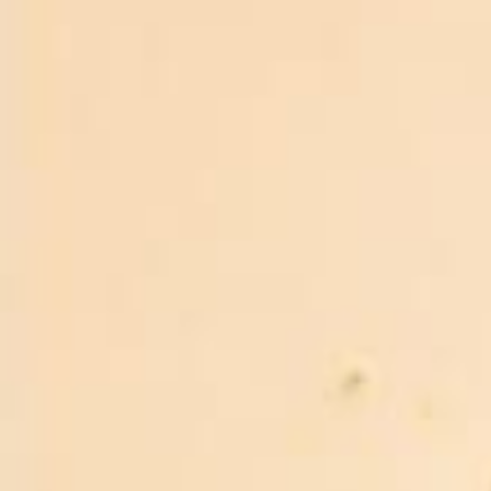
185.000₫
QUÝ KHÁCH VUI LÒNG LIÊN HỆ ĐỂ NHẬN BÁO GIÁ
ƯU ĐÃI MỚI NHẤT
CAM KẾT RƯỢU BIA NHẬP KHẨU 88
Miễn phí giao hàng
Giao hàng toàn quốc
Đảm bảo
Chất lượng đã kiểm định
Khuyến mãi
Khuyến mãi thường xuyên
Hỗ trợ 24/7
Chăm sóc khách hàng uy tín