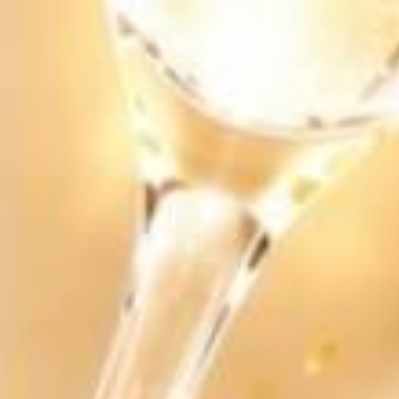
Rượu Vang F Gold 24 Karat Limited Edition Chính
Hãng
1.350.000₫
Rượu Vang F Gold Limited Edition - Giá Tốt Nhất
2026
Liên hệ
SẢN PHẨM LIÊN QUAN
RƯỢU VANG CHILE
RƯỢU VANG CHILE
ROSALIA
ROSALIA RESERVA.
215.000₫
280.000₫