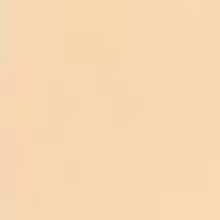
TRANG CHỦ
RƯỢU VANG GIÁ RẺ
Rượu Vang Ý Mondovino
Chát