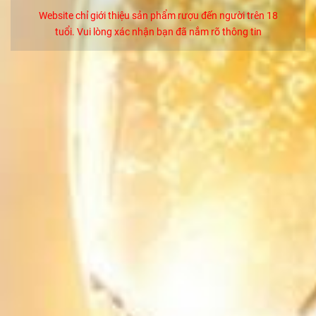
Liên hệ
Website chỉ giới thiệu sản phẩm rượu đến người trên 18
tuổi. Vui lòng xác nhận bạn đã nắm rõ thông tin
Rượu Macallan 18 Năm -Colour Collection
Liên hệ
Rượu Chivas 25 Năm Chính Hãng
5.250.000₫
Rượu Chivas 21 Năm Royal Salute Chính Hãng
2.450.000₫
Rượu Vang F Gold 24 Karat Limited Edition Chính
Hãng
1.350.000₫
Rượu Vang F Gold Limited Edition - Giá Tốt Nhất