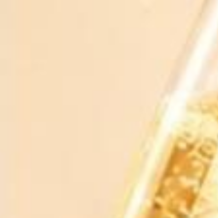
Chia sẻ
RƯỢU BIA NHẬP KHẨU 88
Xem shop ngay
MÔ TẢ SẢN PHẨM
ĐÁNH GIÁ
Xuất xứ: Pháp
* Nhà sản xuất: Crus Et Domaines de France
CÓ THỂ BẠN THÍCH