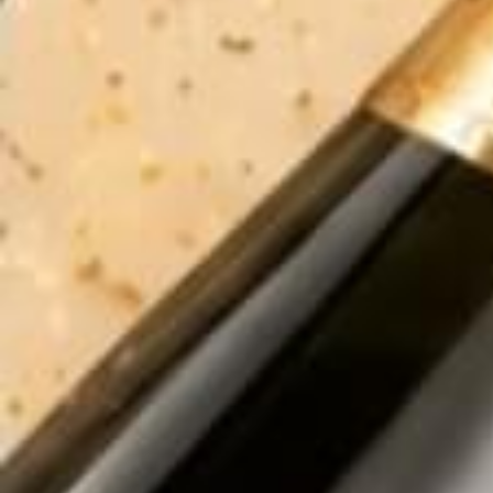
RƯỢU NGOẠI CAO CẤP
HỖ TRỢ VÀ CHÍNH SÁCH
KẾT NỐI CHÚNG TÔI
[KHUYẾN CÁO*]
Chấp hành nghị định số 94/2012/NĐ – CP của
Chính phủ về sản xuất, kinh doanh rượu,
Rượu Bia Nhập Khẩu 88
không mua bán rượu qua mạng internet.
Đây chỉ là một trang web tư vấn và giới thiệu về sản phẩm. Quý khách
có nhu cầu xin liên hệ hotline 0943120583 hoặc đến cửa hàng để
được tư vấn và mua hàng trực tiếp.
Rượu Bia Nhập Khẩu 88
không phục vụ cho người dưới 18 tuổi và