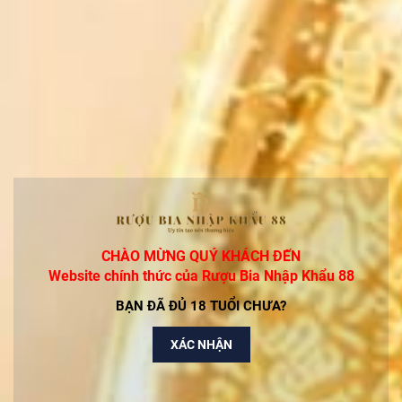
Rượu Macallan 12 Năm Double Cask Chính Hãng
2.250.000₫
Rượu Glenfiddich 14 Years Bourbon Barrel
Reserve-Giá Rẻ Nhất Thị Trường
Liên hệ
Rượu Chivas 12 Mizunara Xanh Nhật Chính Hãng
Liên hệ
CHÀO MỪNG QUÝ KHÁCH ĐẾN
Website chính thức của Rượu Bia Nhập Khẩu 88
Rượu Chivas 18 Blue Signature Hộp Xanh Chính
BẠN ĐÃ ĐỦ 18 TUỔI CHƯA?
Hãng
1.650.000₫
XÁC NHẬN
RƯỢU MACALLAN 18 YO SHERRY OAK (700ML /
43%)