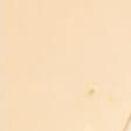
820.000₫
QUÝ KHÁCH VUI LÒNG LIÊN HỆ ĐỂ NHẬN BÁO GIÁ
ƯU ĐÃI MỚI NHẤT
CAM KẾT RƯỢU BIA NHẬP KHẨU 88
Miễn phí giao hàng
Giao hàng toàn quốc
Đảm bảo
Chất lượng đã kiểm định
Khuyến mãi
Khuyến mãi thường xuyên
Hỗ trợ 24/7
Chăm sóc khách hàng uy tín
Bạn phải từ 18 tuổi trở lên mới được mua rượu