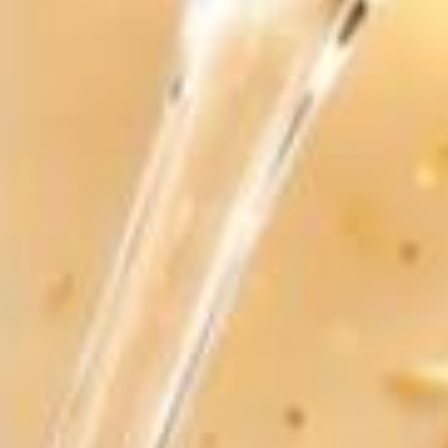
2.450.000₫
Rượu Vang F Gold 24 Karat Limited Edition Chính
Hãng
1.350.000₫
Rượu Vang F Gold Limited Edition - Giá Tốt Nhất
2026
Liên hệ
SẢN PHẨM LIÊN QUAN
RƯỢU VANG NGỌT
RƯƠU VANG Ý
TORRE SERRA VANDIO
FLORENCE SEMI DOLCE