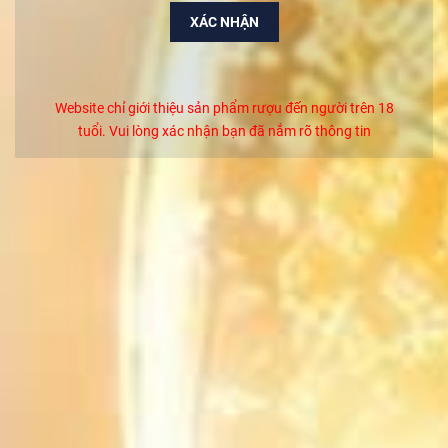
trưng là về nhiệt độ.
XÁC NHẬN
Nhiệt độ tuyệt vời nhất để bảo quản rượu nho là trong khoảng 5-18
độ C.
Website chỉ giới thiệu sản phẩm rượu đến người trên 18
tuổi. Vui lòng xác nhận bạn đã nắm rõ thông tin
CÓ THỂ BẠN THÍCH
Rượu Macallan 12 Năm Double Cask Chính Hãng
2.250.000₫
Rượu Glenfiddich 14 Years Bourbon Barrel
Reserve-Giá Rẻ Nhất Thị Trường
Liên hệ
Rượu Chivas 12 Mizunara Xanh Nhật Chính Hãng
Liên hệ