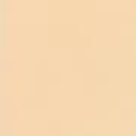
TRANG CHỦ
RƯỢU VANG NGỌT-Giá cưc Rẻ
Rượu Vang
VARIUS Semi Dolce ĐỎ-giá cực rẻ