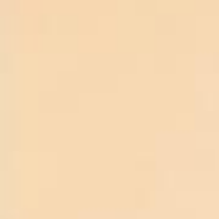
Rượu Vang VARIUS Semi Dolce ĐỎ-
giá cực rẻ
Tình trạng:
Còn hàng
Mã giảm giá:
THƯƠNG HIỆU
LOẠI SẢN PHẨM