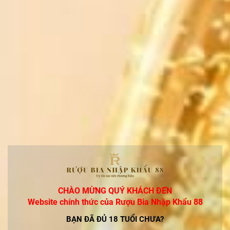
Sau đó, nhà vua đã cho lan truyền thức uống được lên men từ các trái
nho “hỏng” và phổ biến cho tới tận ngày nay
Chất lượng rượu chát được quyết định bởi siêu rộng rãi yếu tố, từ
giống
nho nguyên liệu, công thức lên men cho đến thời gian ủ rượu.
Vì vậy, dựa vào tuổi của rượu nho cũng có thể kiểm tra được phần
nào độ ngon của rượu.
Bạn với thể mua hiểu tuổi của rượu chát trong phần giới thiệu về rượu
vang
in trên thân chai hoặc vỏ hộp rượu.
CHÀO MỪNG QUÝ KHÁCH ĐẾN
Để đảm bảo hương vị thơm ngon của rượu nho sở hữu thể tăng lên
Website chính thức của Rượu Bia Nhập Khẩu 88
theo thời
BẠN ĐÃ ĐỦ 18 TUỔI CHƯA?
gian bảo quản rượu, phải bảo đảm siêu nhiều yếu tố kỹ thuật, đặc