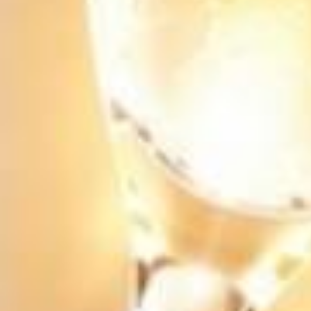
Rượu Chivas 18 Blue Signature Hộp Xanh Chính
Hãng
1.650.000₫
RƯỢU MACALLAN 18 YO SHERRY OAK (700ML /
43%)
Liên hệ
Rượu Macallan 18 Năm -Colour Collection
Liên hệ
Rượu Chivas 25 Năm Chính Hãng
5.250.000₫
Rượu Chivas 21 Năm Royal Salute Chính Hãng